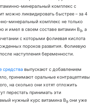
итаминно-минеральный комплекс с
цит можно ликвидировать быстрее – за 4
нно-минеральный комплекс не только
 но и имел в своем составе витамин B
, а
9
сочетании с которыми фолиевая кислота
рожденных пороков развития. Фолиевую
после наступления беременности.
е средства
выпускают с добавлением
вило, принимают оральные контрацептивы
того, на сколько они хотят отложить
ут перестать принимать эти
амый нужный курс витамина B
они уже
9