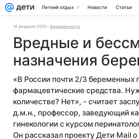
Летний отдых
Новости
Статьи
18 февраля 2025
Беременность
Вредные и бесс
назначения бер
«В России почти 2/3 беременных 
фармацевтические средства. Нуж
количестве? Нет», - считает зас
д.м.н., профессор, заведующий к
гинекологии с курсом перинатоло
Он рассказал проекту Дети Mail 