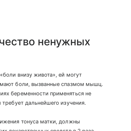
ичество ненужных
«боли внизу живота», ей могут
нимают боли, вызванные спазмом мышц.
иях беременности применяться не
 требует дальнейшего изучения.
нижения тонуса матки, должны
тих лекарственных средств в 2 раза