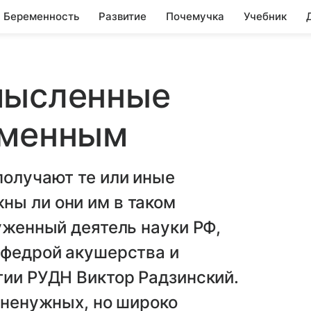
Беременность
Развитие
Почемучка
Учебник
мысленные
еменным
получают те или иные
ны ли они им в таком
луженный деятель науки РФ,
афедрой акушерства и
гии РУДН Виктор Радзинский.
о ненужных, но широко