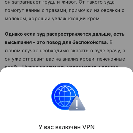
он затрагивает грудь и живот. От такого зуда
помогут ванны с травами, примочки из овсянки с
молоком, хороший увлажняющий крем.
Однако если зуд распространяется дальше, есть
высыпания – это повод для беспокойства.
В
любом случае необходимо сказать о зуде врачу, а
он уже отправит вас на анализ крови, печеночные
пробы.
Нужно исключить холецистит и другие
проблемы с внутренними органами.
Читайте также:
10 причин полюбить свою
беременность
.
Все о беременности
Здоровье мамы
У вас включ
ён
V
P
N