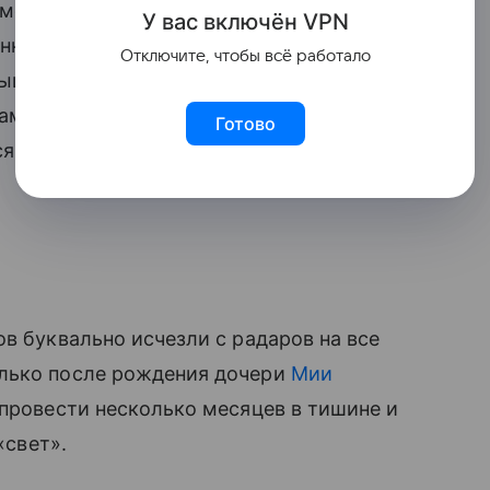
о мечтает о большой семье и хотела бы
У вас включ
ён
V
P
N
нность скрывала вовсе не из-за
Отключите, чтобы всё работало
ыша от негатива. Мария считает, что в
мама должна полностью
Готово
я показать, как сильно его любят и ждут
ов буквально исчезли с радаров на все
лько после рождения дочери
Мии
 провести несколько месяцев в тишине и
«свет».