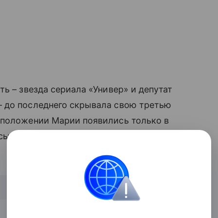
ть – звезда сериала «Универ» и депутат
– до последнего скрывала свою третью
 положении Марии появились только в
 сын,
имя
которого до сих пор неизвестно