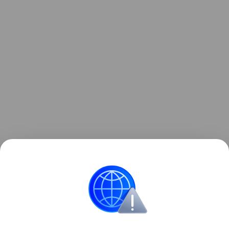
► Обратите внимание на самих школьников.
Если
дети, не зная вас, здороваются с вами – это
хорошая школа
. Если дети при этом смотрят вам
в глаза, то это очень хорошая школа.
Про семью
Школа