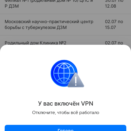
Филиал №1 (родильный дом № 10) ЦПС и
30.07 по
Р ДЗМ
12.08
Московский научно-практический центр
02.07 по
борьбы с туберкулезом ДЗМ
15.07
Родильный дом Клиника №2
02.07 по
15.07
Читайте также:
«Козни» акушеров или в чем
ошибаются роженицы
.
роддом
У вас включ
ён
V
P
N
Поделиться
Отключите, чтобы всё работало
Готово