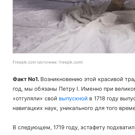
Freepik.com
источник:
freepik.com
Факт No1.
Возникновению этой красивой тр
год, мы обязаны Петру I. Именно при велик
«отгуляли» свой
выпускной
в 1718 году вып
навигацких наук, уникального для того врем
В следующем, 1719 году, эстафету подхвати