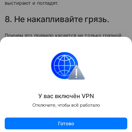
выстирают и погладят.
8. Не накапливайте грязь.
Причем это правило касается не только грязной
посуды, но и белья. Лучше стирать немного
каждый день, и всегда иметь под рукой чистые
вещи, чем собирать гору грязного белья в течение
недели.
Психология
Лайфхаки
Материнство
У вас включ
ён
V
P
N
Поделиться
Отключите, чтобы всё работало
Готово