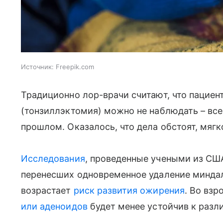
Источник:
Freepik.com
Традиционно лор-врачи считают, что пациен
(тонзиллэктомия) можно не наблюдать – вс
прошлом. Оказалось, что дела обстоят, мягко
Исследования
, проведенные учеными из США 
перенесших одновременное удаление минда
возрастает
риск развития ожирения
. Во вз
или аденоидов
будет менее устойчив к раз