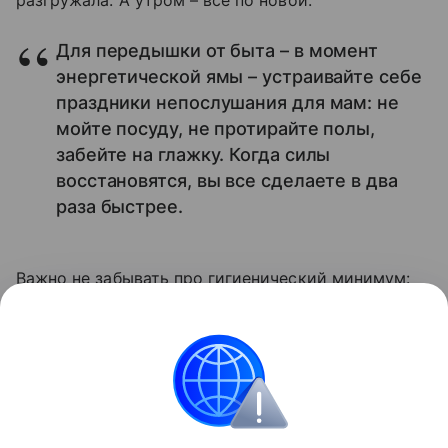
разгружала. А утром – все по новой.
Для передышки от быта – в момент
энергетической ямы – устраивайте себе
праздники непослушания для мам: не
мойте посуду, не протирайте полы,
забейте на глажку. Когда силы
восстановятся, вы все сделаете в два
раза быстрее.
Важно не забывать про гигиенический минимум:
ребенок должен быть сыт и сух, а все остальное
не так принципиально. Мама – тоже человек, и она
имеет право взять выходной и пропустить один
круг в своем беличьем колесе.