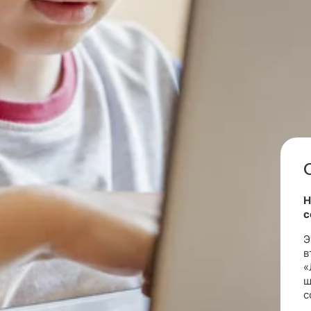
Н
с
Э
в
«
ш
с