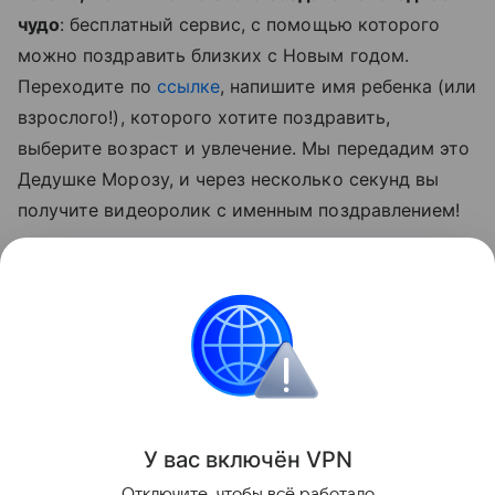
чудо
:
бесплатный сервис, с помощью которого
можно поздравить близких с Новым годом
.
Переходите по
ссылке
, напишите имя ребенка (или
взрослого!), которого хотите поздравить,
выберите возраст и увлечение. Мы передадим это
Дедушке Морозу, и через несколько секунд вы
получите видеоролик с именным поздравлением!
С наступающим вас!
Также читайте о том,
как съездить к Деду Морозу
в Великий Устюг и что посмотреть
.
Новый год
У вас включ
ён
V
P
N
Поделиться
Отключите, чтобы всё работало