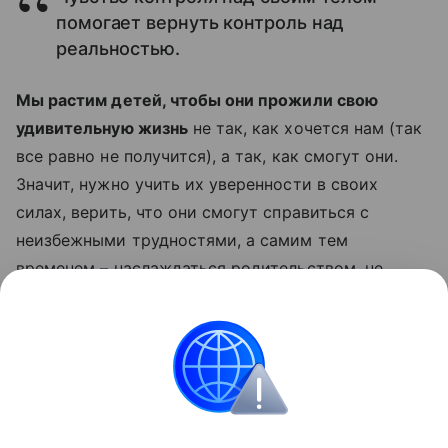
помогает вернуть контроль над
реальностью.
Мы растим детей, чтобы они прожили свою
удивительную жизнь
не так, как хочется нам (так
все равно не получится), а так, как смогут они.
Значит, нужно учить их уверенности в своих
силах, верить, что они смогут справиться с
неизбежными трудностями, а самим тем
временем – наслаждаться родительством, не
омрачая его бесконечными страхами.
Читайте также:
Как не потерять ребенка на
детской площадке
Психология