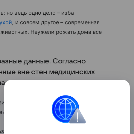
: но ведь одно дело – изба
ухой
, и совсем другое – современная
 и животных. Неужели рожать дома все
разные данные. Согласно
енные вне стен медицинских
за чаще.
вившиеся на свет дома, рождаются с
х выше риски осложнений.
ьзу домашних родов: беременность и