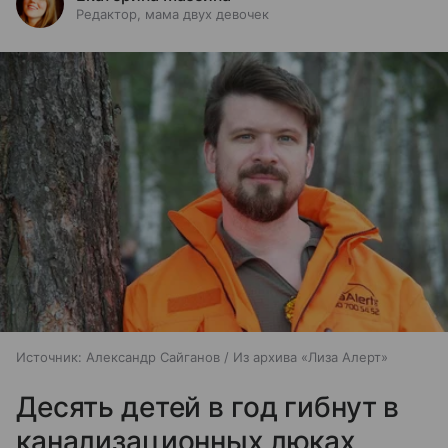
Редактор, мама двух девочек
Источник:
Александр Сайганов / Из архива «Лиза Алерт»
Десять детей в год гибнут в
канализационных люках