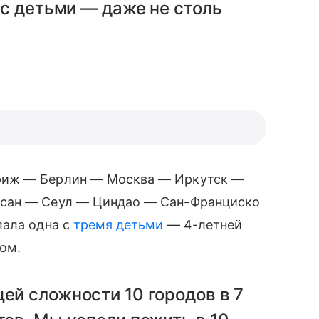
с детьми — даже не столь
риж — Берлин — Москва — Иркутск —
усан — Сеул — Циндао — Сан-Франциско
лала одна с
тремя детьми
— 4-летней
ком.
щей сложности 10 городов в 7