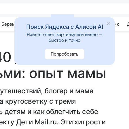
Беременность
Развитие
Почемучка
Учебник
Поиск Яндекса с Алисой AI
Найдёт ответ, картинку или видео —
быстро и точно
40 дней с тремя
Попробовать
ьми: опыт мамы
утешествий, блогер и мама
а кругосветку с тремя
ь детям и как облегчить себе
кту Дети Mail.ru. Эти хитрости