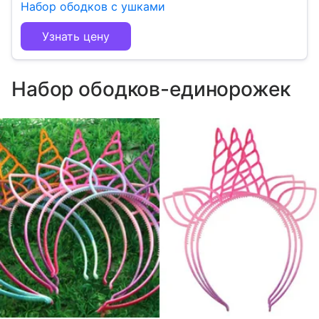
Набор ободков с ушками
Узнать цену
Набор ободков-единорожек