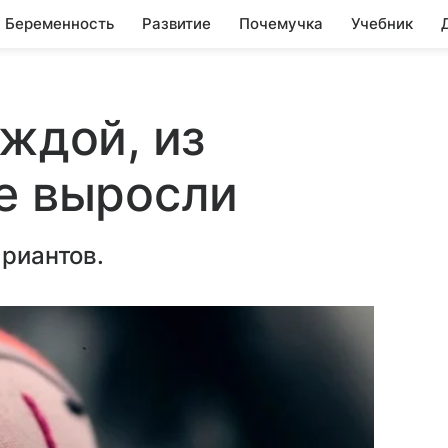
Беременность
Развитие
Почемучка
Учебник
еждой, из
е выросли
ариантов.