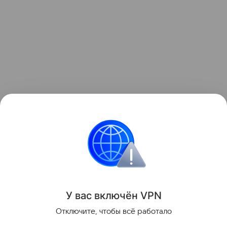
Контент недоступен
Звёздные родители
У вас включ
ён
V
P
N
Поделиться
Отключите, чтобы всё работало