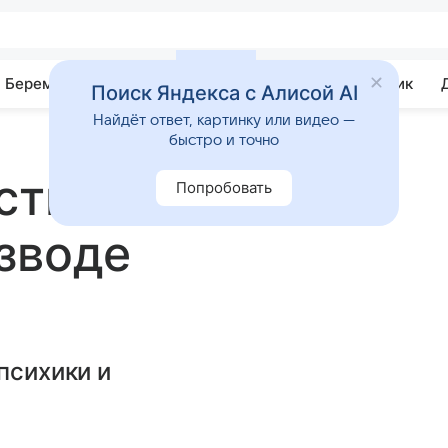
Беременность
Развитие
Почемучка
Учебник
Поиск Яндекса с Алисой AI
Найдёт ответ, картинку или видео —
быстро и точно
ствуют себя
Попробовать
зводе
психики и