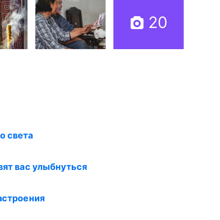
20
о света
авят вас улыбнуться
настроения