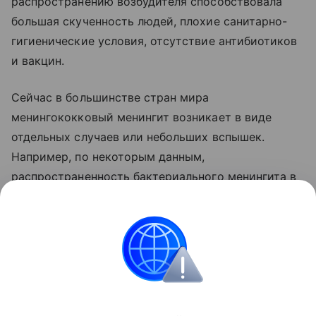
распространению возбудителя способствовала
большая скученность людей, плохие санитарно-
гигиенические условия, отсутствие антибиотиков
и вакцин.
Сейчас в большинстве стран мира
менингококковый менингит возникает в виде
отдельных случаев или небольших вспышек.
Например, по некоторым данным,
распространенность бактериального менингита в
западных странах составляет 3 случая на 100 000
жителей. Вирусные менингиты встречаются в три
раза чаще. В современном мире глобальная
эпидемия менингита маловероятна.
Все о прививках
Болезни