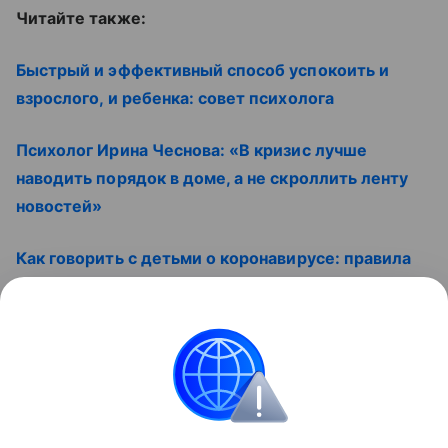
Читайте также:
Быстрый и эффективный способ успокоить и
взрослого, и ребенка: совет психолога
Психолог Ирина Чеснова: «В кризис лучше
наводить порядок в доме, а не скроллить ленту
новостей»
Как говорить с детьми о коронавирусе: правила
Смотрите наши видео
Контент недоступен
Психология