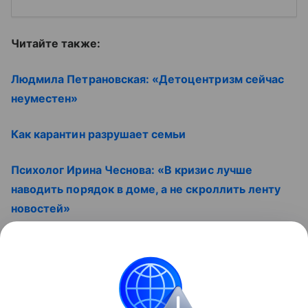
Читайте также:
Людмила Петрановская: «Детоцентризм сейчас
неуместен»
Как карантин разрушает семьи
Психолог Ирина Чеснова: «В кризис лучше
наводить порядок в доме, а не скроллить ленту
новостей»
Смотрите наши видео
Контент недоступен