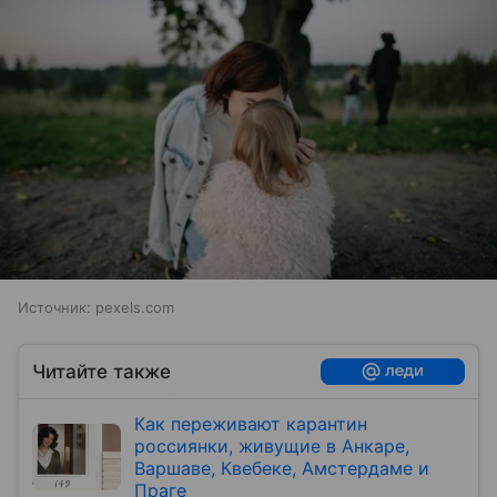
Источник:
pexels.com
Читайте также
Как переживают карантин
россиянки, живущие в Анкаре,
Варшаве, Квебеке, Амстердаме и
Праге