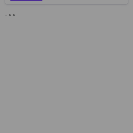
* * *