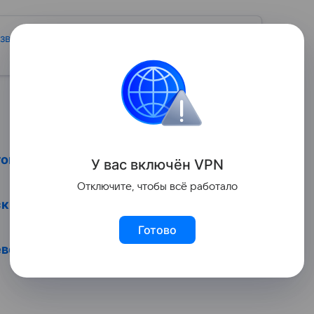
звлечения со
Выбрать на
AliExpress
говорят мамы и психолог
У вас включ
ён
V
P
N
Отключите, чтобы всё работало
скими
Готово
евочкам