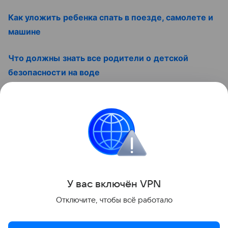
Как уложить ребенка спать в поезде, самолете и
машине
Что должны знать все родители о детской
безопасности на воде
И смотрите интересный ролик:
Контент недоступен
Отдых
Звёздные родители
У вас включ
ён
V
P
N
Поделиться
Отключите, чтобы всё работало