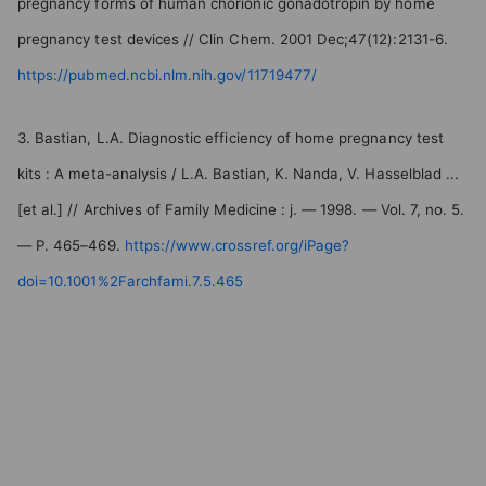
pregnancy forms of human chorionic gonadotropin by home
pregnancy test devices // Clin Chem. 2001 Dec;47(12):2131-6.
https://pubmed.ncbi.nlm.nih.gov/11719477/
3. Bastian, L.A. Diagnostic efficiency of home pregnancy test
kits : A meta-analysis / L.A. Bastian, K. Nanda, V. Hasselblad ...
[et al.] // Archives of Family Medicine : j. — 1998. — Vol. 7, no. 5.
— P. 465–469.
https://www.crossref.org/iPage?
doi=10.1001%2Farchfami.7.5.465