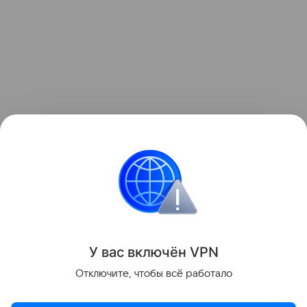
4. T. Chard. Pregnancy tests: a review // Hum Reprod. 1992
May;7(5):701-10.
https://pubmed.ncbi.nlm.nih.gov/1639991/
Планирование и генетика
У вас включ
ён
V
P
N
Поделиться
Отключите, чтобы всё работало