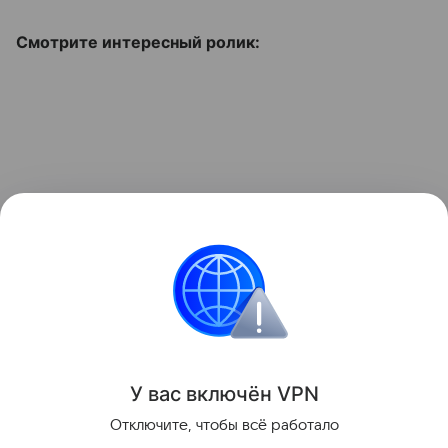
Смотрите интересный ролик:
Безопасность
У вас включ
ён
V
P
N
Поделиться
Отключите, чтобы всё работало