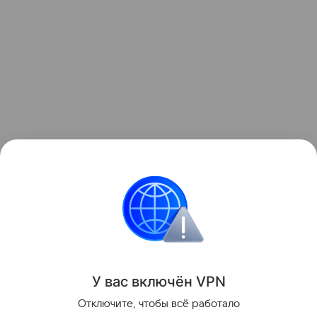
Звёздные родители
У вас включ
ён
V
P
N
Поделиться
Отключите, чтобы всё работало