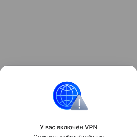
Звёздные родители
У вас включ
ён
V
P
N
Поделиться
Отключите, чтобы всё работало