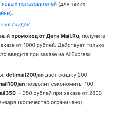
я
новых пользователей
(для таких
йки
).
ных скидок
.
вный
промокод от Дети Mail.Ru,
получите
аказе​ от​ 1000​ рублей​. Действует только
сто введите при заказе на AliExpress
ды:
detimail200jan
​ даст скидку​ 200​
mail100jan
позволит сэкономить ​​ 100​
ail350
​ ​ - 350​ рублей​ при​ заказе​ от​ 2800​
15​ января​ (количество ограничено).