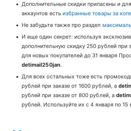
Дополнительные скидки припасены и дл
аккаунтов есть
избранные товары за копе
Не забудьте также про раздел
максималь
И еще один секрет: используя эксклюзи
дополнительную​ скидку​ 250​ рублей​ при​ з
для новых покупателей до​ 31​ января Про
detimail250jan
​.
Для всех остальных тоже есть промоко
рублей​ при​ заказе​ от​ 1600​ рублей​, а
deti
рублей​ при​ заказе​ от​ 800​ рублей​, а
detim
рублей​. Используйте их​ с​ 4​ января​ по​ 