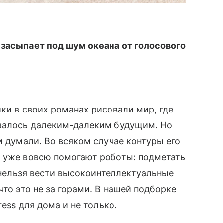
к засыпает под шум океана от голосового
ики в своих романах рисовали мир, где
азалось далеким-далеким будущим. Но
м думали. Во всяком случае контуры его
х уже вовсю помогают роботы: подметать
а нельзя вести высокоинтеллектуальные
то это не за горами. В нашей подборке
ress для дома и не только.