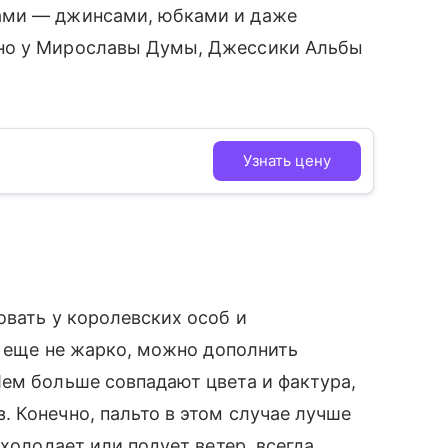
ами — джинсами, юбками и даже
но у Мирославы Думы, Джессики Альбы
Узнать цену
овать у королевских особ и
но еще не жарко, можно дополнить
ем больше совпадают цвета и фактура,
 Конечно, пальто в этом случае лучше
охолодает или подует ветер, всегда