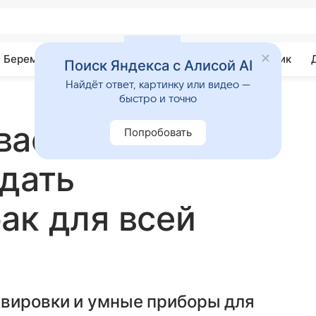
Беременность
Развитие
Почемучка
Учебник
Поиск Яндекса с Алисой AI
Найдёт ответ, картинку или видео —
быстро и точно
ает: как
Попробовать
одать
ак для всей
рвировки и умные приборы для