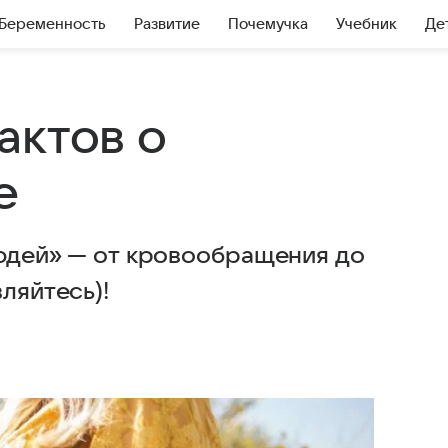
Беременность
Развитие
Почемучка
Учебник
Де
актов о
е
людей» — от кровообращения до
ляйтесь)!