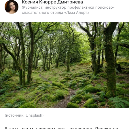
Ксения Кнорре Дмитриева
Журналист, инструктор профилактики поисково-
спасательного отряда «Лиза Алерт»
источник:
Unsplash
В том, что мы делаем, есть страшное. Далеко не