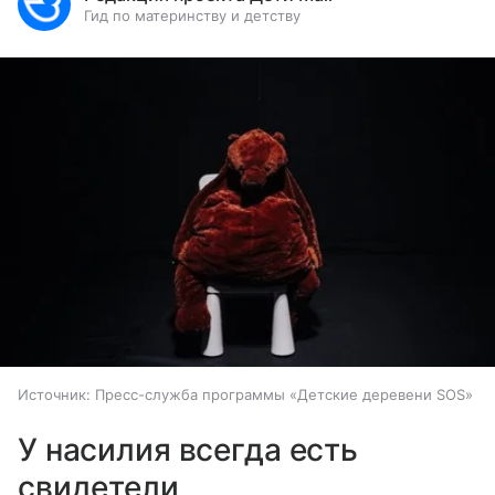
Гид по материнству и детству
Источник:
Пресс-служба программы «Детские деревени SOS»
У насилия всегда есть
свидетели