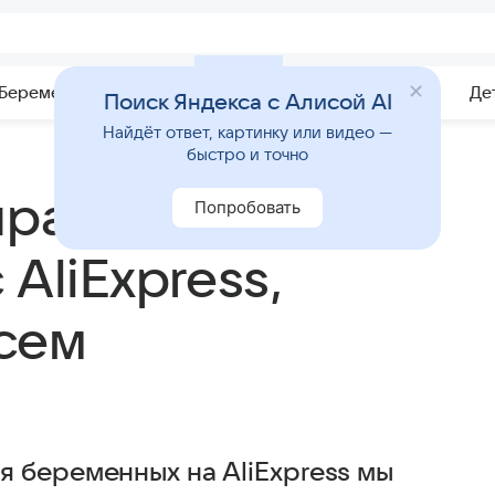
Беременность
Развитие
Почемучка
Учебник
Де
Поиск Яндекса с Алисой AI
Найдёт ответ, картинку или видео —
быстро и точно
правильные
Попробовать
AliExpress,
сем
 беременных на AliExpress мы