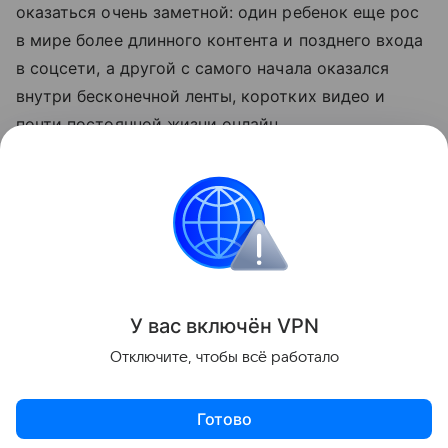
оказаться очень заметной: один ребенок еще рос
в мире более длинного контента и позднего входа
в соцсети, а другой с самого начала оказался
внутри бесконечной ленты, коротких видео и
почти постоянной жизни онлайн.
Когда такие сдвиги становятся заметными, язык
начинает искать новые слова. «Зальферы» — как
раз одно из них.
Все о подростках
У вас включ
ён
V
P
N
Поделиться
Отключите, чтобы всё работало
Готово