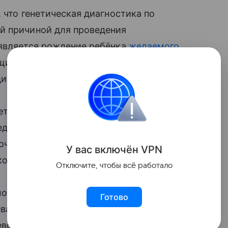
 что генетическая диагностика по
̆ причиной для проведения
 является рождение ребёнка
желаемого
ощи. Неважно, в частную клинику пара
ин для всех.
нетической диагностике эмбриона, то мы
следственные заболевания, которые
очек, в этом случае мы проводим
У вас включ
ён
V
P
N
о нужного пола.
Отключите, чтобы всё работало
мофилия. Ее носителями являются
Готово
вают только мальчики. В этой ситуации
евочек и здоровых мальчиков.