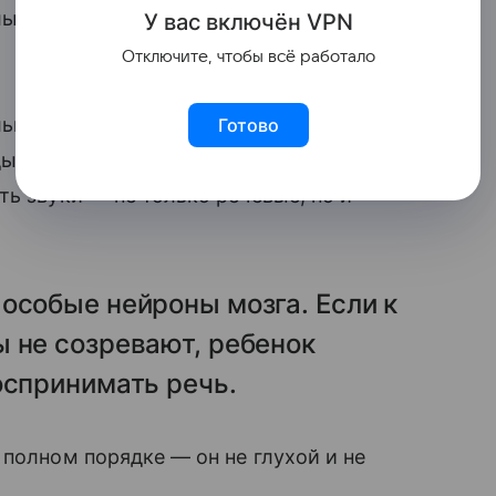
ышит речь, но не может ее распознать и,
У вас включ
ён
V
P
N
Отключите, чтобы всё работало
ольно — он подражает речи окружающих
Готово
дывать губы или ставить язык. Но для
ь звуки — не только речевые, но и
особые нейроны мозга. Если к
 не созревают, ребенок
оспринимать речь.
 полном порядке — он не глухой и не