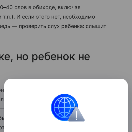
30–40 слов в обиходе, включая
 т.п.). И если этого нет, необходимо
редь — проверить слух ребенка: слышит
ке, но ребенок не
н слышит звуки), но при этом не говорит,
уха. Дело в том, что простой слух
 шум, звон, скрип. А для того чтобы
бый, речевой слух — способность
ттенки звучащего слова. Если этот