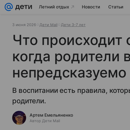
Летний отдых
Новости
Статьи
3 июня 2026
Дети Mail
Дети 3-7 лет
Что происходит 
когда родители 
непредсказуемо
В воспитании есть правила, кото
родители.
Артем Емельяненко
Автор Дети Mail