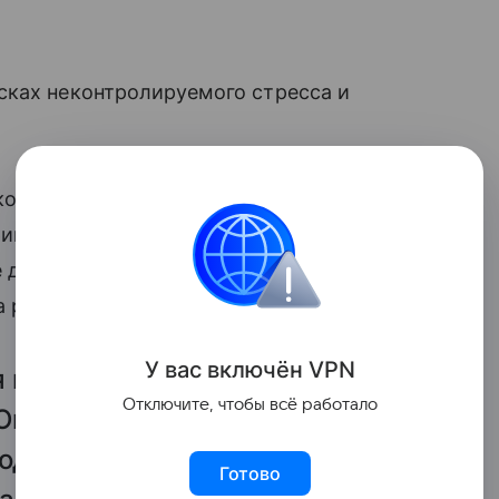
сках неконтролируемого стресса и
которые невозможно предугадать,
ример, оценка по математике
 два в дневник. Связана ли оценка
а ребенка? Еще как.
У вас включ
ён
V
P
N
 взрослого —
Отключите, чтобы всё работало
Он может выкинуть что угодно
ходят по струнке и дышат
Готово