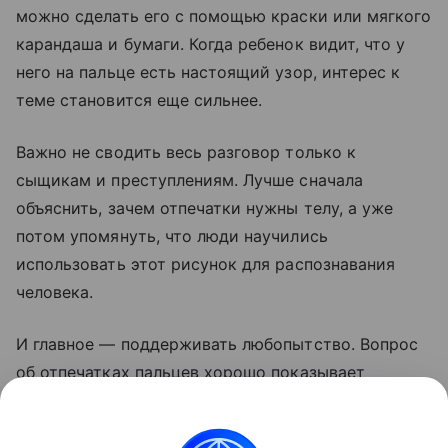
можно сделать его с помощью краски или мягкого
карандаша и бумаги. Когда ребенок видит, что у
него на пальце есть настоящий узор, интерес к
теме становится еще сильнее.
Важно не сводить весь разговор только к
сыщикам и преступлениям. Лучше сначала
объяснить, зачем отпечатки нужны телу, а уже
потом упомянуть, что люди научились
использовать этот рисунок для распознавания
человека.
И главное — поддерживать любопытство. Вопрос
об отпечатках пальцев хорошо показывает
ребенку, что даже самые маленькие детали
нашего тела не случайны и каждая из них