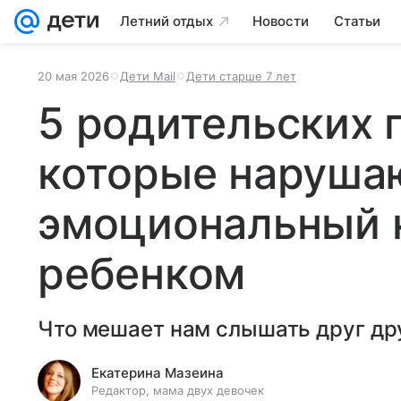
Летний отдых
Новости
Статьи
20 мая 2026
Дети Mail
Дети старше 7 лет
5 родительских 
которые наруша
эмоциональный к
ребенком
Что мешает нам слышать друг др
Екатерина Мазеина
Редактор, мама двух девочек