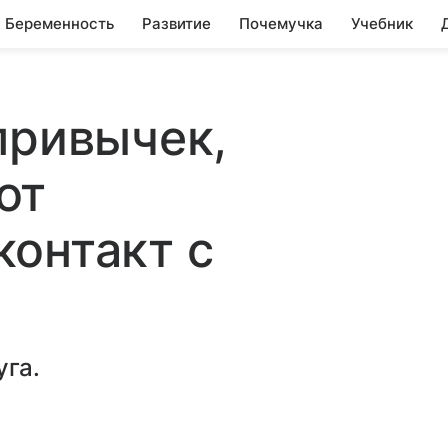
Беременность
Развитие
Почемучка
Учебник
привычек,
ют
онтакт с
уга.