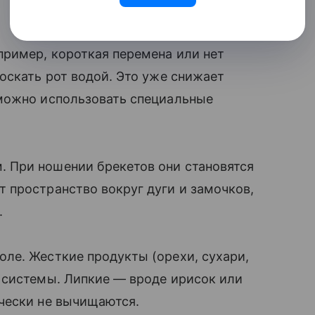
пример, короткая перемена или нет
оскать рот водой. Это уже снижает
можно использовать специальные
 При ношении брекетов они становятся
 пространство вокруг дуги и замочков,
.
ле. Жесткие продукты (орехи, сухари,
 системы. Липкие — вроде ирисок или
чески не вычищаются.