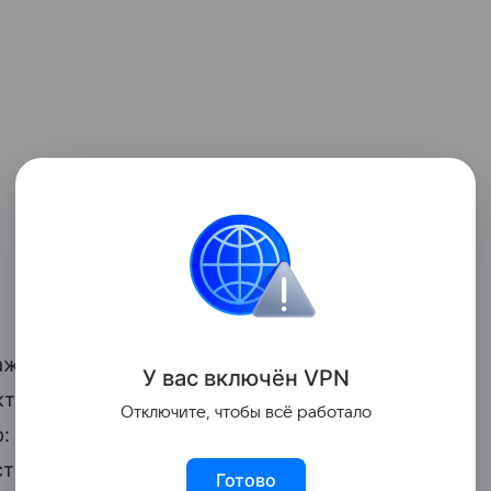
ждого приема пищи, в том числе в
У вас включ
ён
V
P
N
актике занимает 3–5 минут. Ребенку
Отключите, чтобы всё работало
 зубную щетку, пасту и, по
сть удобные дорожные форматы,
Готово