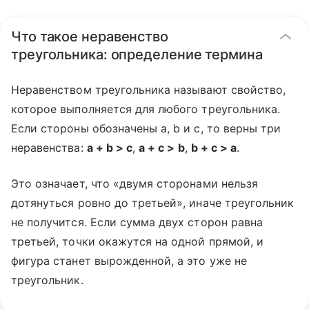
Что такое неравенство
треугольника: определение термина
Неравенством треугольника называют свойство,
которое выполняется для любого треугольника.
Если стороны обозначены a, b и c, то верны три
неравенства:
a + b > c
,
a + c > b
,
b + c > a
.
Это означает, что «двумя сторонами нельзя
дотянуться ровно до третьей», иначе треугольник
не получится. Если сумма двух сторон равна
третьей, точки окажутся на одной прямой, и
фигура станет вырожденной, а это уже не
треугольник.