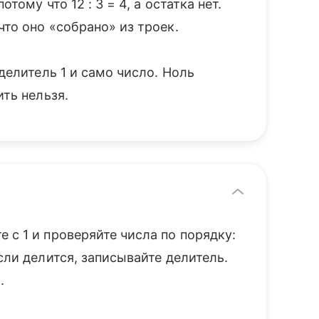
тому что 12 : 3 = 4, а остатка нет.
что оно «собрано» из троек.
делитель 1 и само число. Ноль
ить нельзя.
 с 1 и проверяйте числа по порядку:
сли делится, записывайте делитель.
8.