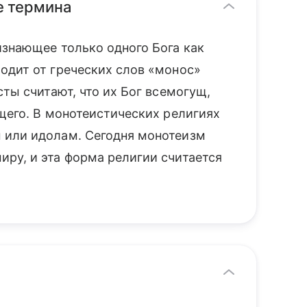
е термина
изнающее только одного Бога как
одит от греческих слов «монос»
сты считают, что их Бог всемогущ,
щего. В монотеистических религиях
 или идолам. Сегодня монотеизм
ру, и эта форма религии считается