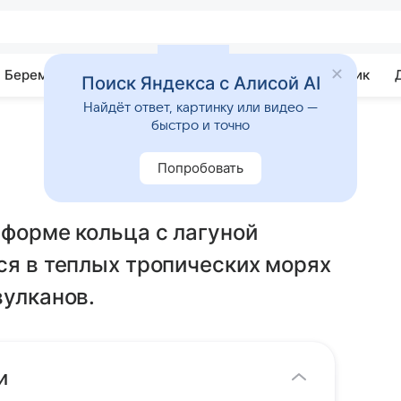
Беременность
Развитие
Почемучка
Учебник
Поиск Яндекса с Алисой AI
Найдёт ответ, картинку или видео —
быстро и точно
Попробовать
 форме кольца с лагуной
ся в теплых тропических морях
вулканов.
и