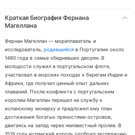
Краткая биография Фернана
Магеллана
Фернан Магеллан — мореплаватель и
исследователь,
родившийся
в Португалии около
1480 года в семье обедневших дворян. В
молодости служил в португальском флоте,
участвовал в морских походах к берегам Индии и
Африки, где получил ценный опыт дальних
плаваний. После конфликта с португальским
королем Магеллан перешел на службу к
испанскому монарху и предложил ему план
достижения богатых пряностями островов,
двигаясь на запад через неизвестный пролив. В
1519 году испанский король одобрил экспедицию