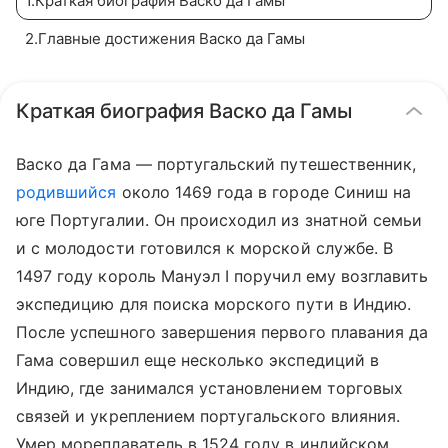
1
.
Краткая биография Васко да Гамы
2
.
Главные достижения Васко да Гамы
Краткая биография Васко да Гамы
Васко да Гама — португальский путешественник,
родившийся
около 1469 года в городе Синиш на
юге Португалии. Он происходил из знатной семьи
и с молодости готовился к морской службе. В
1497 году король Мануэл I поручил ему возглавить
экспедицию для поиска морского пути в Индию.
После успешного завершения первого плавания да
Гама совершил еще несколько экспедиций в
Индию, где занимался установлением торговых
связей и укреплением португальского влияния.
Умер мореплаватель в 1524 году в индийском