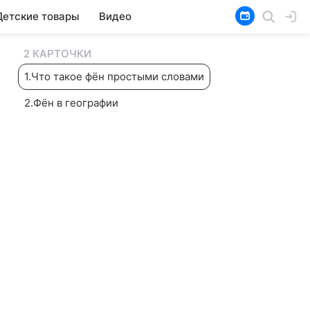
Детские товары
Видео
2 КАРТОЧКИ
1
.
Что такое фён простыми словами
2
.
Фён в географии